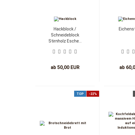
Hackblock /
Eichenst
Schneideblock
Stirnholz Esche...
ab 50,00 EUR
ab 60,
TOP
-22%