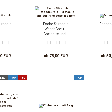
irnholz
Esche Stirnholz
Eschens
WendeBrett –
Brotseite und...
00 EUR
ab 75,00 EUR
ab 50
NEU
TOP
-8%
TOP