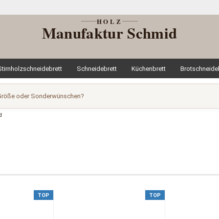
HOLZ
Manufaktur Schmid
Stirnholzschneidebrett
Schneidebrett
Küchenbrett
Brotschneide
, Größe oder Sonderwünschen?
TOP
TOP